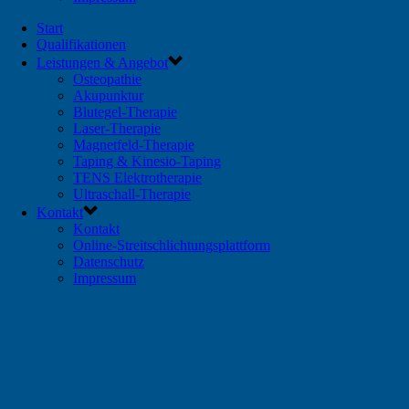
Start
Qualifikationen
Leistungen & Angebot
Osteopathie
Akupunktur
Blutegel-Therapie
Laser-Therapie
Magnetfeld-Therapie
Taping & Kinesio-Taping
TENS Elektrotherapie
Ultraschall-Therapie
Kontakt
Kontakt
Online-Streitschlichtungsplattform
Datenschutz
Impressum